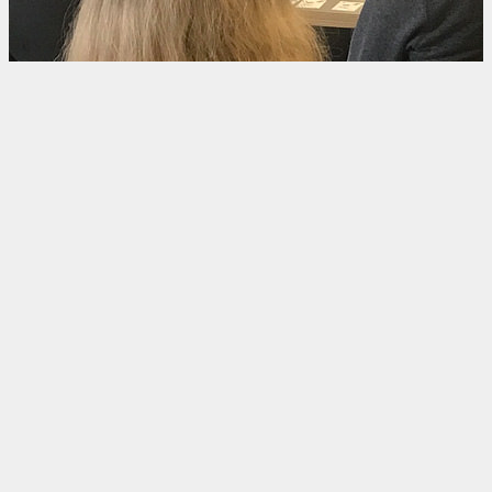
Call for presentations
Vill DU vara med och föreläsa på SECHAT? Skicka in ett
melj till oss!